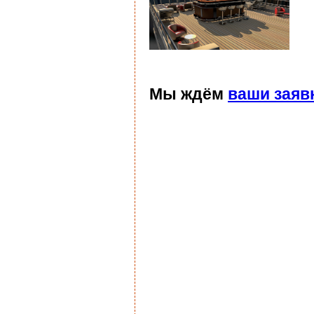
Мы ждём
ваши заяв